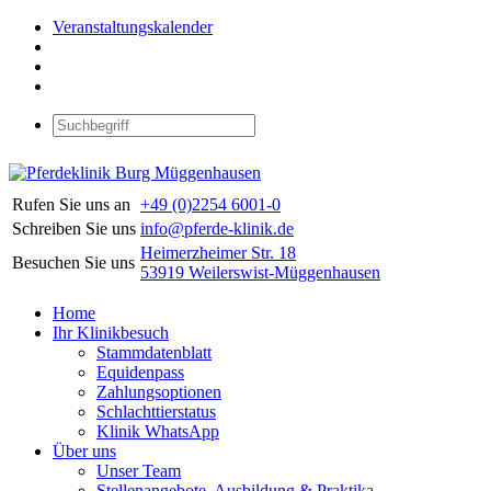
Veranstaltungskalender
Rufen Sie uns an
+49 (0)2254 6001-0
Schreiben Sie uns
info@pferde-klinik.de
Heimerzheimer Str. 18
Besuchen Sie uns
53919 Weilerswist-Müggenhausen
Home
Ihr Klinikbesuch
Stammdatenblatt
Equidenpass
Zahlungsoptionen
Schlachttierstatus
Klinik WhatsApp
Über uns
Unser Team
Stellenangebote, Ausbildung & Praktika