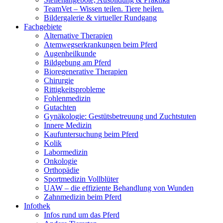
TeamVet – Wissen teilen. Tiere heilen.
Bildergalerie & virtueller Rundgang
Fachgebiete
Alternative Therapien
Atemwegserkrankungen beim Pferd
Augenheilkunde
Bildgebung am Pferd
Bioregenerative Therapien
Chirurgie
Rittigkeitsprobleme
Fohlenmedizin
Gutachten
Gynäkologie: Gestütsbetreuung und Zuchtstuten
Innere Medizin
Kaufuntersuchung beim Pferd
Kolik
Labormedizin
Onkologie
Orthopädie
Sportmedizin Vollblüter
UAW – die effiziente Behandlung von Wunden
Zahnmedizin beim Pferd
Infothek
Infos rund um das Pferd