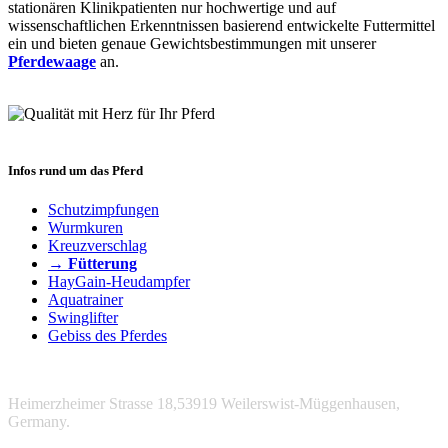
stationären Klinikpatienten nur hochwertige und auf
wissenschaftlichen Erkenntnissen basierend entwickelte Futtermittel
ein und bieten genaue Gewichtsbestimmungen mit unserer
Pferdewaage
an.
Infos rund um das Pferd
Schutzimpfungen
Wurmkuren
Kreuzverschlag
→ Fütterung
HayGain-Heudampfer
Aquatrainer
Swinglifter
Gebiss des Pferdes
Heimerzheimer Strasse 18,53919 Weilerswist-Müggenhausen,
Germany.